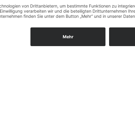
DOWNLOAD Stell...e_A4.pdf
en Sie unsere Arb
Kontaktieren Sie uns