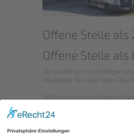
Offene Stelle al
Offene Stelle als
Wir suchen je einen fleißigen un
Mitarbeiter der unser tolles Team
Wir freuen uns von Ihnen zu hör