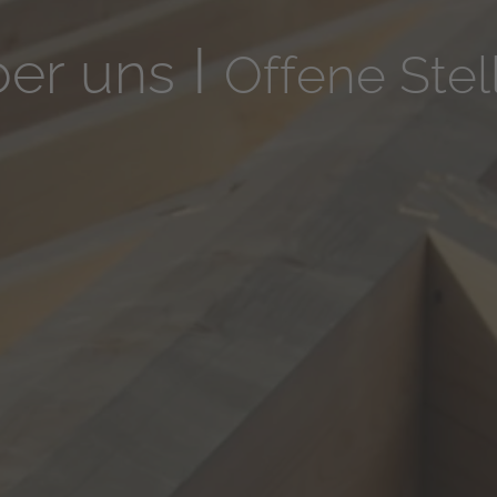
I
er uns
Offene Stel