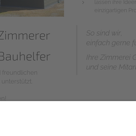
lassen ihre Ide
einzigartigen Pr
s Zimmerer
So sind wir,
einfach gerne fü
 Bauhelfer
Ihre Zimmerei
und seine Mitar
d freundlichen
 unterstützt.
en!