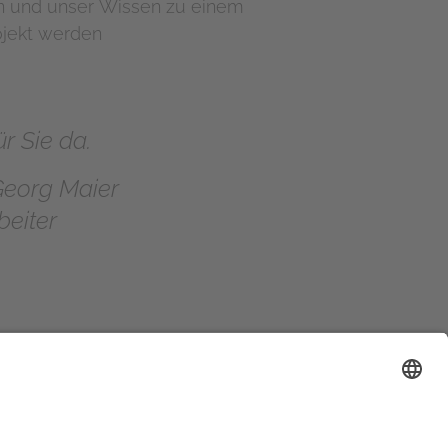
en und unser Wissen zu einem
ojekt werden
r Sie da.
 Georg Maier
beiter