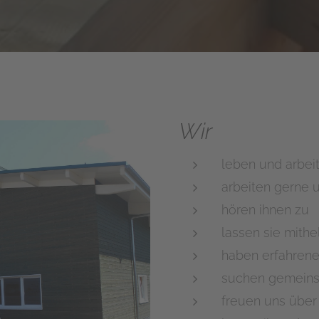
Wir
leben und arbe
arbeiten gerne 
hören ihnen zu
lassen sie mithe
haben erfahrene
suchen gemein
freuen uns über 